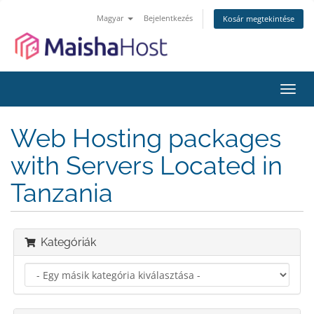
Magyar
Bejelentkezés
Kosár megtekintése
Váltá
a
navig
Web Hosting packages
with Servers Located in
Tanzania
Kategóriák