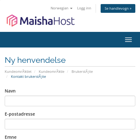
Norwegian
Logg inn
Se handlevogn »
Bytt
navig
Ny henvendelse
KundeomrÃ¥det
KundeomrÃ¥de
BrukerstÃ¸tte
Kontakt brukerstÃ¸tte
Navn
E-postadresse
Emne