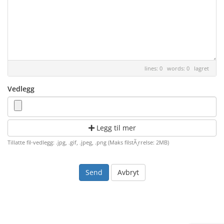
lines: 0 words: 0
lagret
Vedlegg
Legg til mer
Tillatte fil-vedlegg: .jpg, .gif, .jpeg, .png (Maks filstÃ¸rrelse: 2MB)
Avbryt