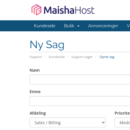
Kundeside
Butik
Annonceringer
V
Ny Sag
Support
Kundeside
Support sager
Opret sag
Navn
Emne
Afdeling
Priorite