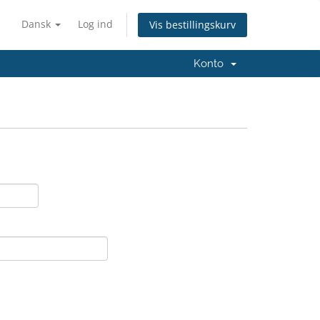
Dansk
Log ind
Vis bestillingskurv
Konto