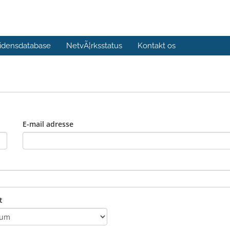
idensdatabase
NetvÃ¦rksstatus
Kontakt os
E-mail adresse
t