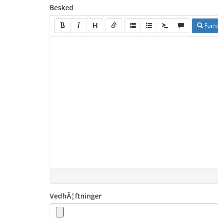
Besked
Forh
VedhÃ¦ftninger