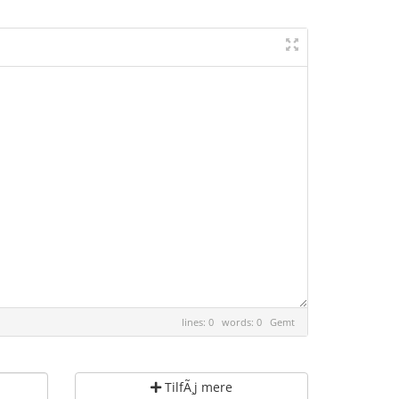
lines: 0 words: 0
Gemt
TilfÃ¸j mere