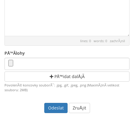
lines: 0 words: 0
zachrÃ¡nil
PÅ™Ã­lohy
PovolenÃ© koncovky souborÅ¯: .jpg, .gif, .jpeg, .png (MaximÃ¡lnÃ­ velikost
souboru: 2MB)
ZruÅ¡it