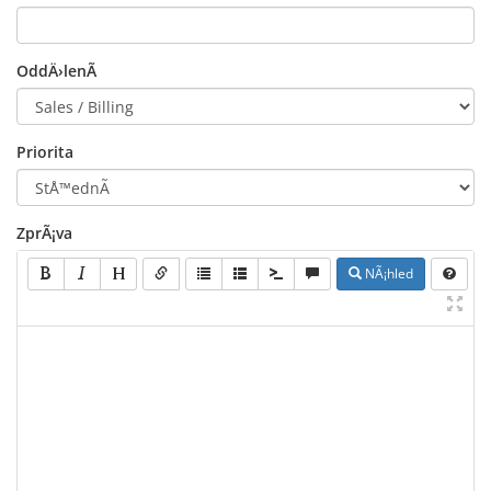
OddÄ›lenÃ­
Priorita
ZprÃ¡va
NÃ¡hled