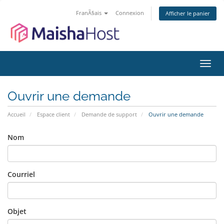
FranÃ§ais
Connexion
Afficher le panier
Bascu
la
navig
Ouvrir une demande
Accueil
Espace client
Demande de support
Ouvrir une demande
Nom
Courriel
Objet