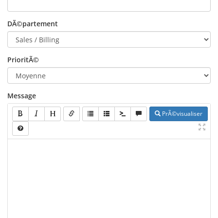
DÃ©partement
PrioritÃ©
Message
PrÃ©visualiser