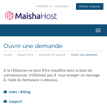
FranÃ§ais
Connexion
Afficher le panier
Bascu
la
navig
Ouvrir une demande
Accueil
Espace client
Demande de support
Ouvrir une demande
Si la rÃ©ponse ne peut Ãªtre trouvÃ©e dans la base de
connaissances, n'hÃ©sitez pas Ã nous envoyer un message
Ã l'aide du formulaire ci-dessous.
Sales / Billing
Support