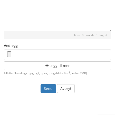
lines: 0 words: 0
lagret
Vedlegg
Legg til mer
Tillatte fil-vedlegg: .jpg, .gif, .jpeg, .png (Maks filstÃ¸rrelse: 2MB)
Avbryt