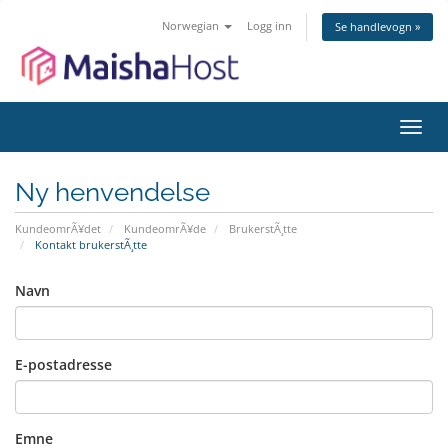
Norwegian
Logg inn
Se handlevogn »
Bytt
navig
Ny henvendelse
KundeomrÃ¥det
KundeomrÃ¥de
BrukerstÃ¸tte
Kontakt brukerstÃ¸tte
Navn
E-postadresse
Emne