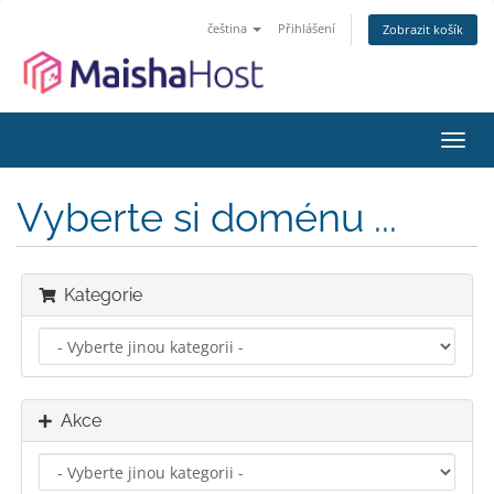
čeština
Přihlášení
Zobrazit košík
Přep
navig
Vyberte si doménu ...
Kategorie
Akce