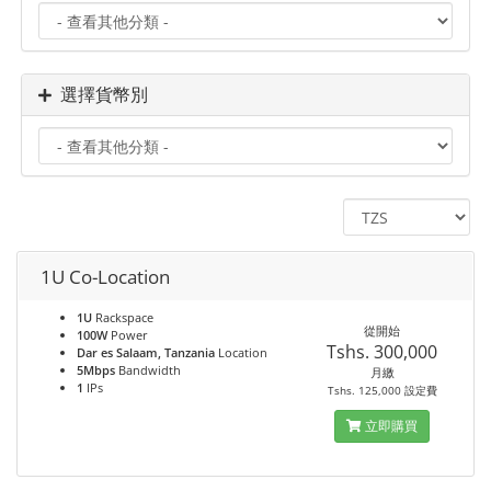
選擇貨幣別
1U Co-Location
1U
Rackspace
從開始
100W
Power
Tshs. 300,000
Dar es Salaam, Tanzania
Location
5Mbps
Bandwidth
月繳
1
IPs
Tshs. 125,000 設定費
立即購買