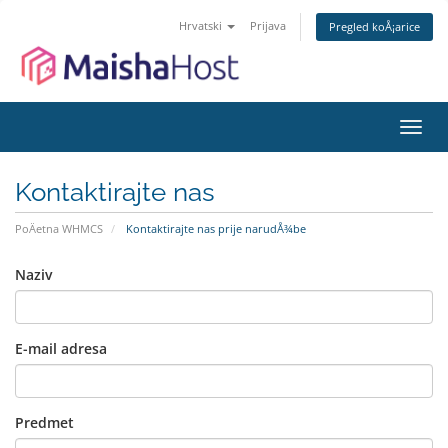
Hrvatski
Prijava
Pregled koÅ¡arice
Preba
navig
Kontaktirajte nas
PoÄetna WHMCS
Kontaktirajte nas prije narudÅ¾be
Naziv
E-mail adresa
Predmet